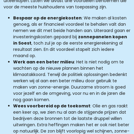
uiteenlopen. Laten we alvast drie voordelen benoemen die
voor de meeste huishoudens van toepassing zijn.
Bespaar op de energiekosten
: We maken al kosten
genoeg, als er financieel voordeel te behalen valt dan
nemen we dit met beide handen aan. Uiteraard gaan er
investeringskosten gepaard bij
zonnepanelen kopen
in Soest
, toch zul je op de eerste energierekening al
resultaat zien. En dit voordeel stapelt zich iedere
maand op.
Werk aan een beter milieu
: Het is niet nodig om te
wachten op de nieuwe plannen binnen het
klimaatakkoord. Terwijl de politiek oplossingen bedenkt
werken wij al aan een beter milieu door gebruik te
maken van zonne-energie. Duurzame stroom is goed
voor jezelf en de omgeving, voor nu en in de jaren die
nog gaan komen.
Wees voorbereid op de toekomst
: Olie en gas raakt
een keer op, we zien nu al aan de stijgende prijzen dat
bedrijven deze bronnen tot de laatste druppel willen
uitwringen. Extra heffingen maken het er ook niet beter
op natuurlijk. De zon blijft voorlopig wel schijnen, zonne-