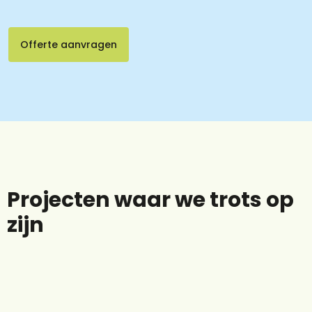
Offerte aanvragen
Projecten waar we trots op
Thuisbatterij bij particuliere klant
zijn
Zonnepanelen Afferden
Zonnepanelen Amersfoort