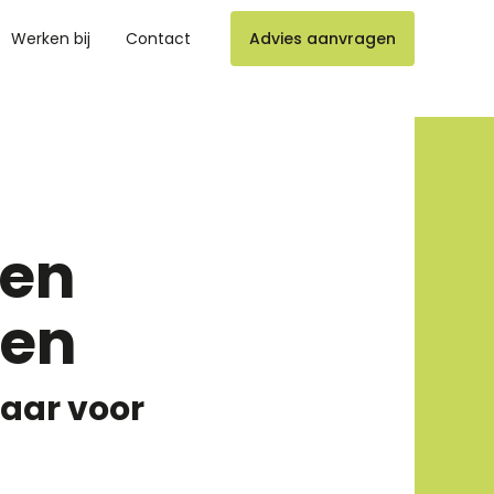
Werken bij
Contact
Advies aanvragen
len
ven
laar voor