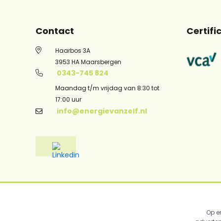
Contact
Certifi
Haarbos 3A
3953 HA Maarsbergen
0343-745 824
Maandag t/m vrijdag van 8:30 tot
17:00 uur
info@energievanzelf.nl
139+ reviews
Op e