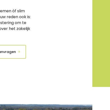
emen óf slim
uw reden ook is:
estering om te
er het zakelijk
aanvragen