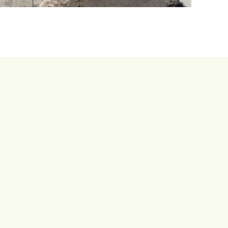
boerderij in Achterberg
erverius in Meppel