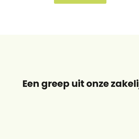
Installatie zonnepanelen boerderi
Een greep uit onze zakel
Zonnepanelen bij PGS Group Rijsse