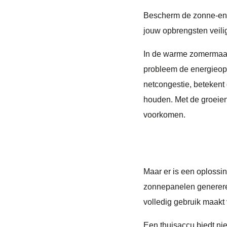
Bescherm de zonne-ene
jouw opbrengsten veilig
In de warme zomermaan
probleem de energieopb
netcongestie, betekent d
houden. Met de groeien
voorkomen.
Energie op
Maar er is een oplossin
zonnepanelen genereren
volledig gebruik maakt
Een thuisaccu biedt ni