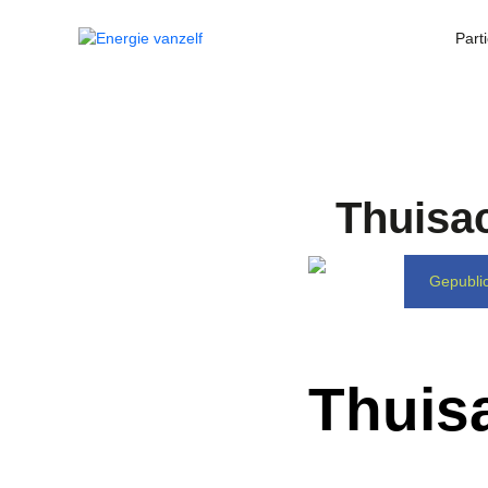
Parti
Thuisac
Gepubli
Thuis